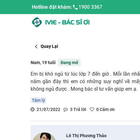
Hotline đặt khám:
1900 3367
Quay Lại
Nam, 19 tuổi
Đang mở
Em bị khó ngủ từ lúc lớp 7 đến giờ . Mỗi lần nh
năm gần đây thì em có những suy nghĩ về mấ
không ngủ được . Mong bác sĩ tư vấn giúp em ạ.
Tâm lý
21/07/2022
3
Trả lời
0
Cảm ơn
Lê Thị Phương Thảo