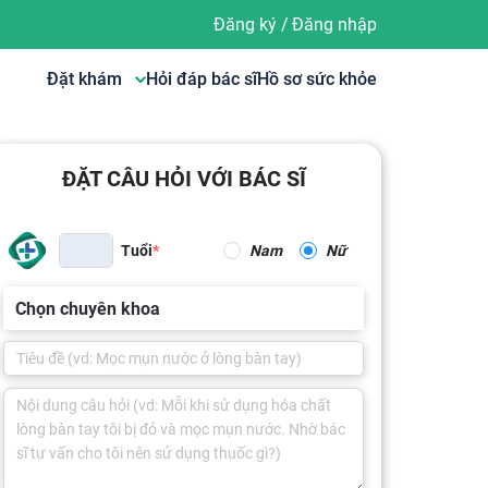
Đăng ký
/
Đăng nhập
Đặt khám
Hỏi đáp bác sĩ
Hồ sơ sức khỏe
ĐẶT CÂU HỎI VỚI BÁC SĨ
Tuổi
Nam
Nữ
Chọn chuyên khoa