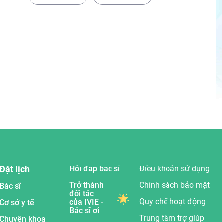
Đặt lịch
Hỏi đáp bác sĩ
Điều khoản sử dụng
Trở thành
Chính sách bảo mật
Bác sĩ
đối tác
Quy chế hoạt động
của IVIE -
Cơ sở y tế
Bác sĩ ơi
Trung tâm trợ giúp
Chuyên khoa