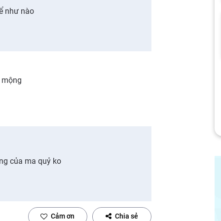
hể như nào
c mộng
ếng của ma quỷ ko
Cảm ơn
Chia sẻ