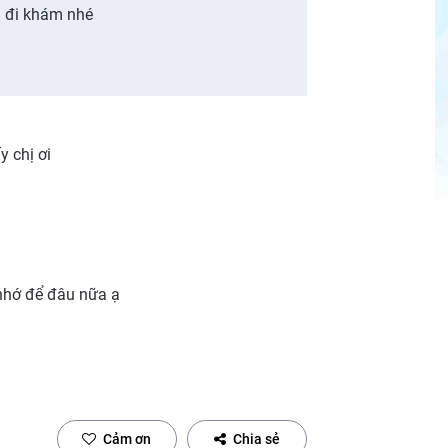
ã đi khám nhé
y chị ơi
nhớ để đâu nữa ạ
Cảm ơn
Chia sẻ