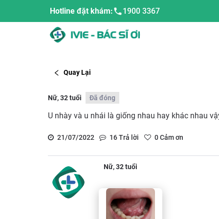
Hotline đặt khám:
1900 3367
Quay Lại
Nữ, 32 tuổi
Đã đóng
U nhày và u nhái là giống nhau hay khác nhau vậ
21/07/2022
16
Trả lời
0
Cảm ơn
Nữ, 32 tuổi