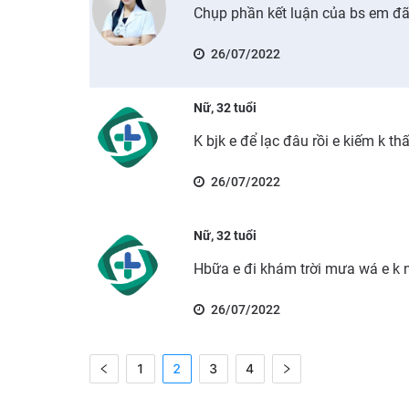
Chụp phần kết luận của bs em đ
26/07/2022
Nữ, 32 tuổi
K bjk e để lạc đâu rồi e kiếm k thấ
26/07/2022
Nữ, 32 tuổi
Hbữa e đi khám trời mưa wá e k 
26/07/2022
1
2
3
4