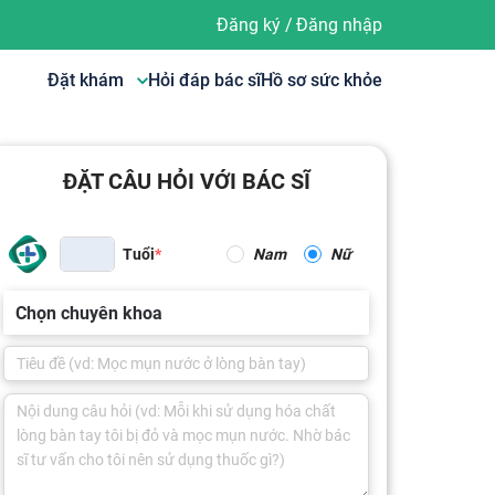
Đăng ký
/
Đăng nhập
Đặt khám
Hỏi đáp bác sĩ
Hồ sơ sức khỏe
ĐẶT CÂU HỎI VỚI BÁC SĨ
Tuổi
Nam
Nữ
Chọn chuyên khoa