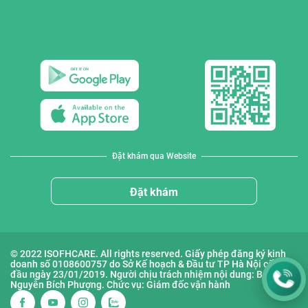
Đặt khám qua Website
Đặt khám
© 2022 ISOFHCARE. All rights reserved. Giấy phép đăng ký kinh
doanh số 0108600757 do Sở Kế hoạch & Đầu tư TP Hà Nội cấp lần
đầu ngày 23/01/2019. Người chịu trách nhiệm nội dung: Bà
Nguyễn Bích Phượng. Chức vụ: Giám đốc vận hành