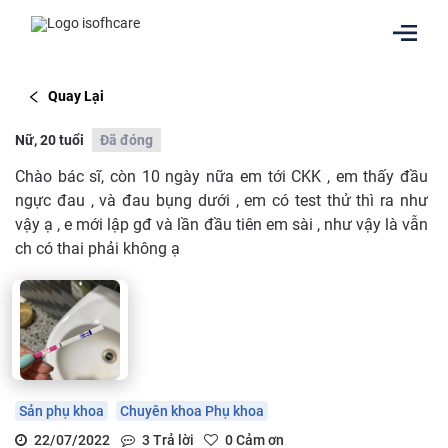
Quay Lại
Nữ, 20 tuổi
Đã đóng
Chào bác sĩ, còn 10 ngày nữa em tới CKK , em thấy đầu
ngực đau , và đau bụng dưới , em có test thử thì ra như
vậy ạ , e mới lập gđ và lần đầu tiên em sài , như vậy là vẫn
ch có thai phải không ạ
Sản phụ khoa
Chuyên khoa Phụ khoa
22/07/2022
3
Trả lời
0
Cảm ơn