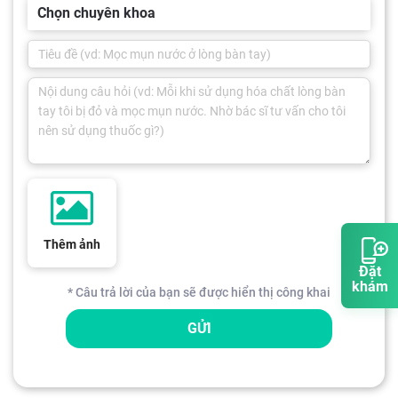
Chọn chuyên khoa
Thêm ảnh
Đặt
khám
* Câu trả lời của bạn sẽ được hiển thị công khai
GỬI