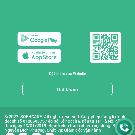
Đặt khám qua Website
Đặt khám
© 2022 ISOFHCARE. All rights reserved. Giấy phép đăng ký kinh
doanh số 0108600757 do Sở Kế hoạch & Đầu tư TP Hà Nội cấp lần
đầu ngày 23/01/2019. Người chịu trách nhiệm nội dung: Bà
Nguyễn Bích Phượng. Chức vụ: Giám đốc vận hành