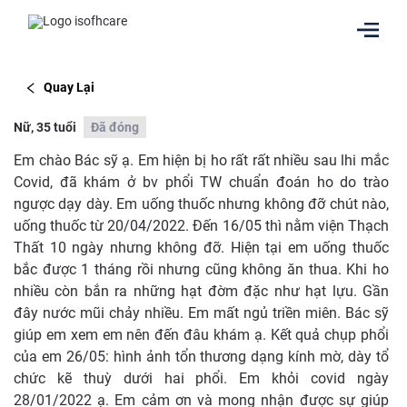
Quay Lại
Nữ, 35 tuổi
Đã đóng
Em chào Bác sỹ ạ. Em hiện bị ho rất rất nhiều sau lhi mắc
Covid, đã khám ở bv phổi TW chuẩn đoán ho do trào
ngược dạy dày. Em uống thuốc nhưng không đỡ chút nào,
uống thuốc từ 20/04/2022. Đến 16/05 thì nằm viện Thạch
Thất 10 ngày nhưng không đỡ. Hiện tại em uống thuốc
bắc được 1 tháng rồi nhưng cũng không ăn thua. Khi ho
nhiều còn bắn ra những hạt đờm đặc như hạt lựu. Gần
đây nước mũi chảy nhiều. Em mất ngủ triền miên. Bác sỹ
giúp em xem em nên đến đâu khám ạ. Kết quả chụp phổi
của em 26/05: hình ảnh tổn thương dạng kính mờ, dày tổ
chức kẽ thuỳ dưới hai phổi. Em khỏi covid ngày
28/01/2022 ạ. Em cảm ơn và mong nhận được sự giúp