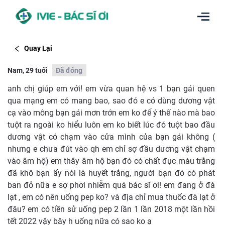
Quay Lại
Nam, 29 tuổi
Đã đóng
anh chị giúp em với! em vừa quan hệ vs 1 bạn gái quen
qua mạng em có mang bao, sao đó e có dùng dương vật
cạ vào mông bạn gái mơn trớn em ko để ý thế nào mà bao
tuột ra ngoài ko hiểu luôn em ko biết lúc đó tuột bao đầu
dương vật có chạm vào cửa mình của bạn gái không (
nhưng e chưa đút vào qh em chỉ sợ đầu dương vật chạm
vào âm hộ) em thây âm hộ bạn đó có chất đục màu trắng
đã khô bạn ấy nói là huyết trắng, người bạn đó có phát
ban đỏ nữa e sợ phơi nhiễm quá bác sĩ ơi! em đang ở đà
lạt , em có nên uống pep ko? và địa chỉ mua thuốc đà lạt ở
đâu? em có tiền sử uống pep 2 lần 1 lần 2018 một lần hồi
tết 2022 vậy bây h uống nữa có sao ko ạ