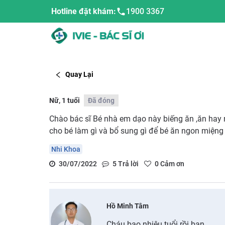
Hotline đặt khám:
1900 3367
Quay Lại
Nữ, 1 tuổi
Đã đóng
Chào bác sĩ Bé nhà em dạo này biếng ăn ,ăn hay 
cho bé làm gì và bổ sung gì để bé ăn ngon miệng
Nhi Khoa
30/07/2022
5
Trả lời
0
Cảm ơn
Hồ Minh Tâm
Cháu bao nhiêu tuổi rồi bạn.