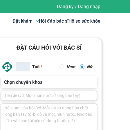
Đăng ký
/
Đăng nhập
Đặt khám
Hỏi đáp bác sĩ
Hồ sơ sức khỏe
ĐẶT CÂU HỎI VỚI BÁC SĨ
Tuổi
Nam
Nữ
Chọn chuyên khoa