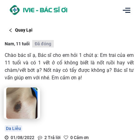
Quay Lại
Nam, 11 tuổi
Đã đóng
Chào bác sĩ ạ, Bác sĩ cho em hỏi 1 chút ạ: Em trai của em
11 tuổi và có 1 vết ở cổ không biết là nốt ruồi hay vết
chàm/vết bớt ạ? Nốt này có tẩy được không ạ? Bác sĩ tư
vấn giúp em với nhé. Em cảm ơn ạ!
Da Liễu
01/08/2022
2
Trả lời
0
Cảm ơn