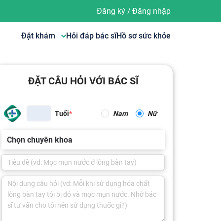
Đăng ký
/
Đăng nhập
Đặt khám
Hỏi đáp bác sĩ
Hồ sơ sức khỏe
ĐẶT CÂU HỎI VỚI BÁC SĨ
Tuổi
Nam
Nữ
Chọn chuyên khoa