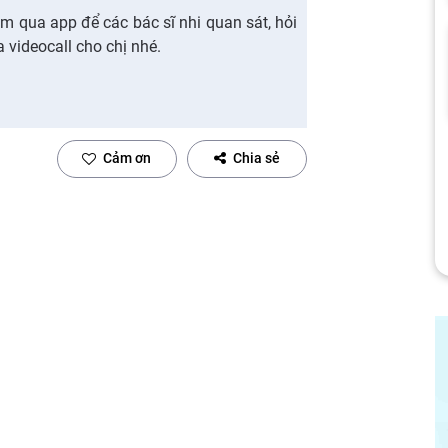
ám qua app để các bác sĩ nhi quan sát, hỏi
 videocall cho chị nhé.
Cảm ơn
Chia sẻ