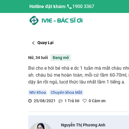
Hotline đặt khám:
1900 3367
Quay Lại
Nữ, 34 tuổi
Đang mở
Bsi cho e hỏi bé nhà e dc 1 tuần mà mắt cháu nh
ah. cháu bú mẹ hoàn toàn, mỗi cứ tầm 60-70ml, 
dậy ăn rồi ngủ, lucd thức lâu nhất tầm 1 tiếng a.
Nhi Khoa
Chuyên khoa Mắt
25/08/2021
1
Trả lời
0
Cảm ơn
Nguyễn Thị Phương Anh