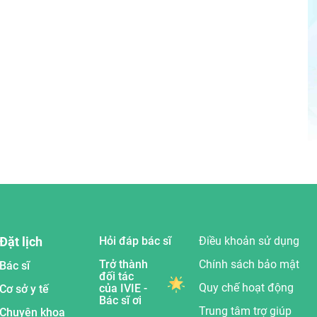
Đặt lịch
Hỏi đáp bác sĩ
Điều khoản sử dụng
Trở thành
Chính sách bảo mật
Bác sĩ
đối tác
Quy chế hoạt động
của IVIE -
Cơ sở y tế
Bác sĩ ơi
Trung tâm trợ giúp
Chuyên khoa