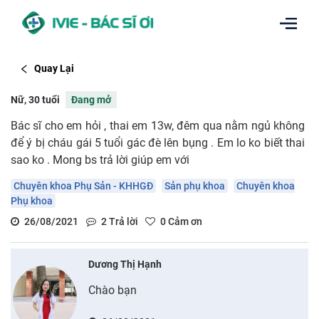
Quay Lại
Nữ, 30 tuổi
Đang mở
Bác sĩ cho em hỏi , thai em 13w, đêm qua nằm ngủ không
để ý bị cháu gái 5 tuổi gác đè lên bụng . Em lo ko biết thai
sao ko . Mong bs trả lời giúp em với
Chuyên khoa Phụ Sản - KHHGĐ
Sản phụ khoa
Chuyên khoa
Phụ khoa
26/08/2021
2
Trả lời
0
Cảm ơn
Dương Thị Hạnh
Chào bạn