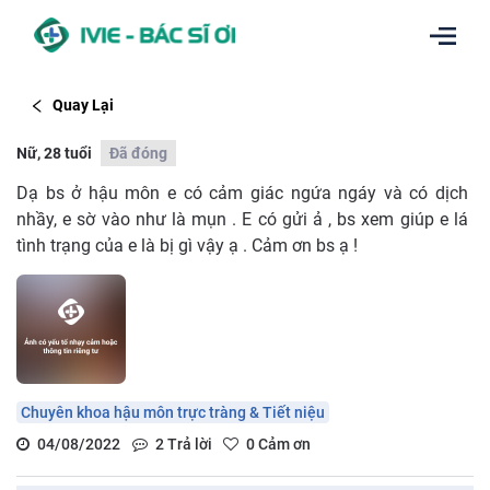
Quay Lại
Nữ, 28 tuổi
Đã đóng
Dạ bs ở hậu môn e có cảm giác ngứa ngáy và có dịch
nhầy, e sờ vào như là mụn . E có gửi ả , bs xem giúp e lá
tình trạng của e là bị gì vậy ạ . Cảm ơn bs ạ !
Chuyên khoa hậu môn trực tràng & Tiết niệu
04/08/2022
2
Trả lời
0
Cảm ơn