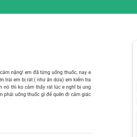
ầm cảm nặng! em đã từng uống thuốc, nay e
ên trái em bị rát ( như ăn dứa) em kiểm tra
n nó thì ko cảm thấy rát lúc e nghĩ bị ung
 em phải uống thuốc gì để quên đi cảm giác