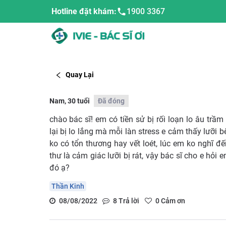
Hotline đặt khám:
1900 3367
Quay Lại
Nam, 30 tuổi
Đã đóng
chào bác sĩ! em có tiền sử bị rối loạn lo âu tr
lại bị lo lắng mà mỗi làn stress e cảm thấy lưỡi b
ko có tổn thương hay vết loét, lúc em ko nghĩ đế
thư là cảm giác lưỡi bị rát, vậy bác sĩ cho e hỏi
đó ạ?
Thần Kinh
08/08/2022
8
Trả lời
0
Cảm ơn