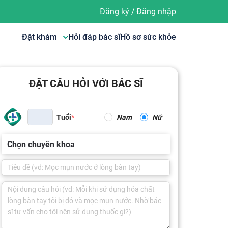
Đăng ký
/
Đăng nhập
Đặt khám
Hỏi đáp bác sĩ
Hồ sơ sức khỏe
ĐẶT CÂU HỎI VỚI BÁC SĨ
Tuổi
Nam
Nữ
Chọn chuyên khoa