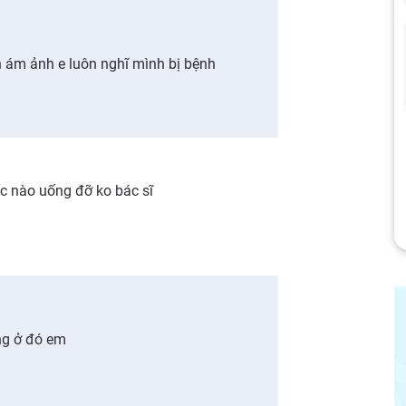
n ám ảnh e luôn nghĩ mình bị bệnh
ốc nào uống đỡ ko bác sĩ
ơng ở đó em