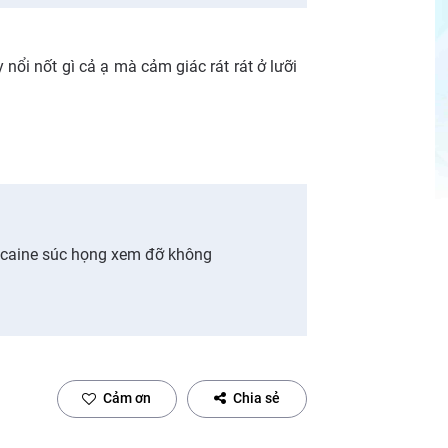
ay nổi nốt gì cả ạ mà cảm giác rát rát ở lưỡi
ocaine súc họng xem đỡ không
Cảm ơn
Chia sẻ