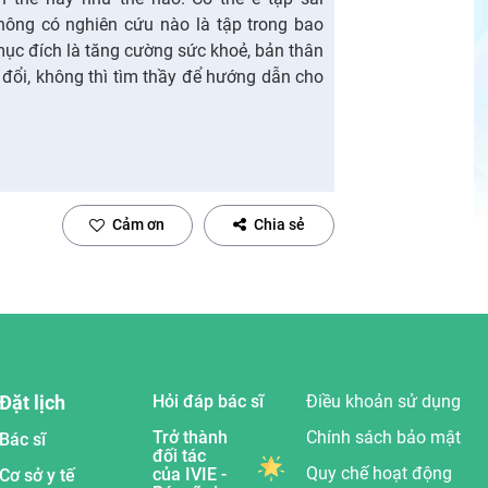
ông có nghiên cứu nào là tập trong bao
 mục đích là tăng cường sức khoẻ, bản thân
 đổi, không thì tìm thầy để hướng dẫn cho
Cảm ơn
Chia sẻ
Đặt lịch
Hỏi đáp bác sĩ
Điều khoản sử dụng
Trở thành
Chính sách bảo mật
Bác sĩ
đối tác
Quy chế hoạt động
của IVIE -
Cơ sở y tế