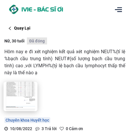
Quay Lại
Nữ, 30 tuổi
Đã đóng
Hôm nay e đi xét nghiệm kết quả xét nghiệm NEUT%(tỉ lệ
%bạch cầu trung tính) NEUT#(số lượng bạch cầu trung
tính) cao ,với LYMPH%(tỷ lệ bạch cầu lymphocyt thấp thế
này là thế nào ạ
Chuyên khoa Huyết học
10/08/2022
3
Trả lời
0
Cảm ơn