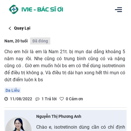
Quay Lại
Nam, 20 tuổi
Đã đóng
Cho em hỏi là em là Nam 21t. bị mụn dai dẳng khoảng 5
năm nay rồi. Nhẹ cũng có trung bình cũng có và nặng
cũng có . Giờ em muốn hỏi bs em có thể dùng isotretinoin
để điều trị không ạ. Và điều trị dài hạn xong hết thì mụn có
dứt điểm luôn k bs
Da Liễu
11/08/2022
1
Trả lời
0
Cảm ơn
Nguyễn Thị Phương Anh
Chào e, isotretinoin dùng cần có chỉ định