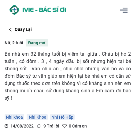
Quay Lại
Nữ, 2 tuổi
Đang mở
Bé nhà em 32 tháng tuổi bị viêm tai giữa . Cháu bị ho 2
tuần , có đờm . 3 , 4 ngày đầu bị sốt nhưng hiện tại bé
không sốt . Vẫn chịu ăn , chịu chơi nhưng vẫn ho và có
đờm Bác sỹ tư vấn giúp em hiện tại bé nhà em có cần sử
dụng thuốc theo đơn trên không vì có kháng sinh nên em
không muốn cháu sử dụng kháng sinh ạ Em cám ơn bác
sỹ !
Nhi khoa
Nhi Khoa
Nhi Hô Hấp
14/08/2022
9
Trả lời
0
Cảm ơn