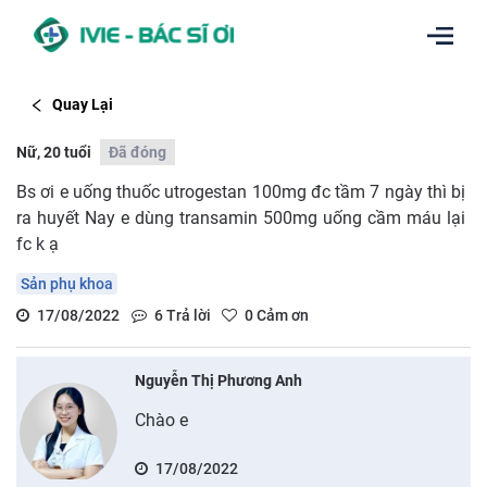
Quay Lại
Nữ, 20 tuổi
Đã đóng
Bs ơi e uống thuốc utrogestan 100mg đc tầm 7 ngày thì bị
ra huyết Nay e dùng transamin 500mg uống cầm máu lại
fc k ạ
Sản phụ khoa
17/08/2022
6
Trả lời
0
Cảm ơn
Nguyễn Thị Phương Anh
Chào e
17/08/2022