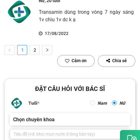
Nữ, 20 tuổi
Transamin dùng trong vòng 7 ngày sáng
1v chìu 1v dc k ạ
17/08/2022
1
2
Cảm ơn
Chia sẻ
ĐẶT CÂU HỎI VỚI BÁC SĨ
Tuổi
Nam
Nữ
Chọn chuyên khoa