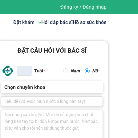
Đăng ký
/
Đăng nhập
Đặt khám
Hỏi đáp bác sĩ
Hồ sơ sức khỏe
ĐẶT CÂU HỎI VỚI BÁC SĨ
Tuổi
Nam
Nữ
Chọn chuyên khoa