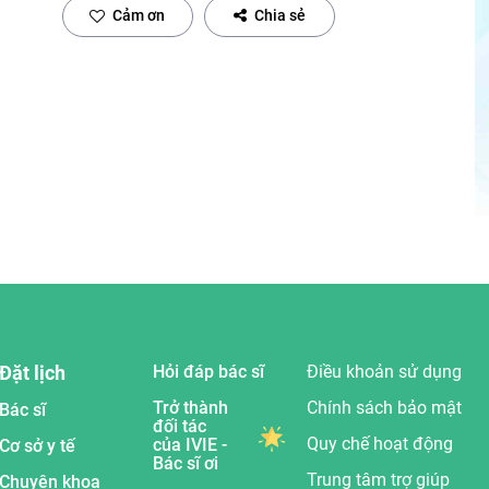
Cảm ơn
Chia sẻ
Đặt lịch
Hỏi đáp bác sĩ
Điều khoản sử dụng
Trở thành
Chính sách bảo mật
Bác sĩ
đối tác
Quy chế hoạt động
của IVIE -
Cơ sở y tế
Bác sĩ ơi
Trung tâm trợ giúp
Chuyên khoa