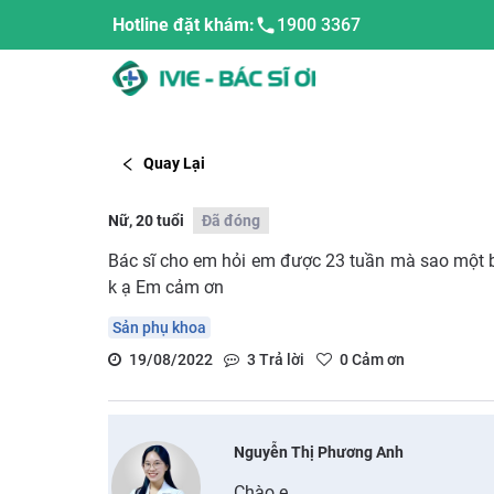
Hotline đặt khám:
1900 3367
Quay Lại
Nữ, 20 tuổi
Đã đóng
Bác sĩ cho em hỏi em được 23 tuần mà sao một b
k ạ Em cảm ơn
Sản phụ khoa
19/08/2022
3
Trả lời
0
Cảm ơn
Nguyễn Thị Phương Anh
Chào e