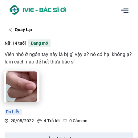
Quay Lại
Nữ, 14 tuổi
Đang mở
Viên nhỏ ở ngón tay này là bị gì vậy ạ? nó có hại không ạ?
làm cách nào để hết thưa bắc sĩ
Da Liễu
20/08/2022
4
Trả lời
0
Cảm ơn