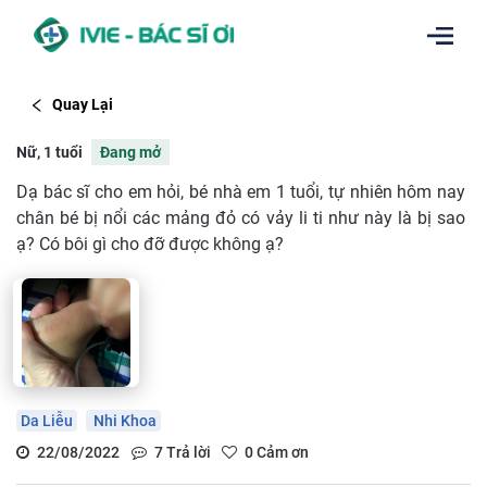
Quay Lại
Nữ, 1 tuổi
Đang mở
Dạ bác sĩ cho em hỏi, bé nhà em 1 tuổi, tự nhiên hôm nay
chân bé bị nổi các mảng đỏ có vảy li ti như này là bị sao
ạ? Có bôi gì cho đỡ được không ạ?
Da Liễu
Nhi Khoa
22/08/2022
7
Trả lời
0
Cảm ơn