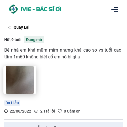
Quay Lại
Nữ, 9 tuổi
Đang mở
Bé nhà em khá mũm mĩm nhưng khá cao so vs tuổi cao
tầm 1m60 không biết cổ em nó bị gì ạ
Da Liễu
22/08/2022
2
Trả lời
0
Cảm ơn