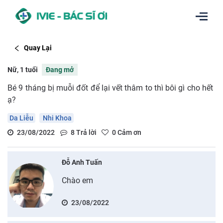
Quay Lại
Nữ, 1 tuổi
Đang mở
Bé 9 tháng bị muỗi đốt để lại vết thâm to thì bôi gì cho hết
ạ?
Da Liễu
Nhi Khoa
23/08/2022
8
Trả lời
0
Cảm ơn
Đỗ Anh Tuấn
Chào em
23/08/2022