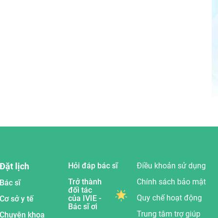
Đặt lịch
Hỏi đáp bác sĩ
Điều khoản sử dụng
Trở thành
Chính sách bảo mật
Bác sĩ
đối tác
Quy chế hoạt động
của IVIE -
Cơ sở y tế
Bác sĩ ơi
Trung tâm trợ giúp
Chuyên khoa