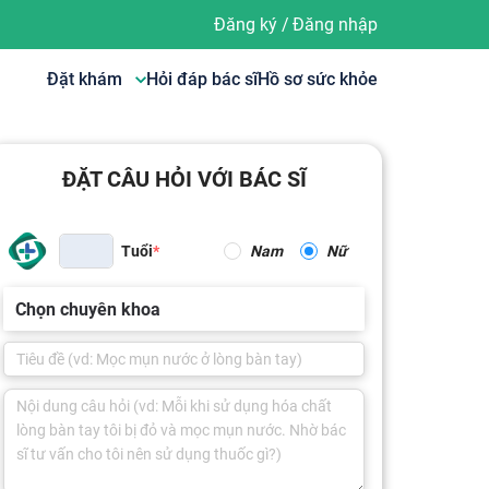
Đăng ký
/
Đăng nhập
Đặt khám
Hỏi đáp bác sĩ
Hồ sơ sức khỏe
ĐẶT CÂU HỎI VỚI BÁC SĨ
Tuổi
Nam
Nữ
Chọn chuyên khoa