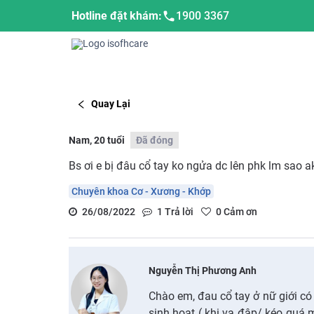
Hotline đặt khám:
1900 3367
Quay Lại
Nam, 20 tuổi
Đã đóng
Bs ơi e bị đâu cổ tay ko ngửa dc lên phk lm sao a
Chuyên khoa Cơ - Xương - Khớp
26/08/2022
1
Trả lời
0
Cảm ơn
Nguyễn Thị Phương Anh
Chào em, đau cổ tay ở nữ giới c
sinh hoạt ( khi va đập/ kéo quá 