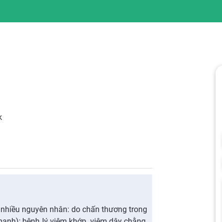
k
ó nhiều nguyên nhân: do chấn thương trong
mạnh); bệnh lý viêm khớp, viêm dây chằng,