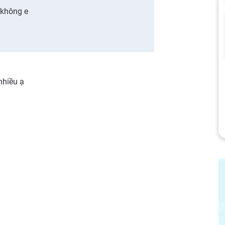
 không e
nhiều ạ