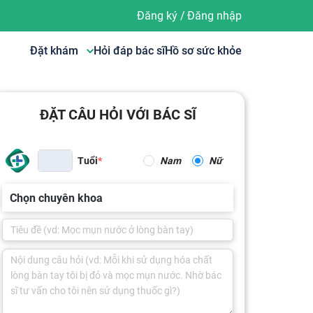
Đăng ký
/
Đăng nhập
Đặt khám
Hỏi đáp bác sĩ
Hồ sơ sức khỏe
ĐẶT CÂU HỎI VỚI BÁC SĨ
Tuổi
Nam
Nữ
Chọn chuyên khoa