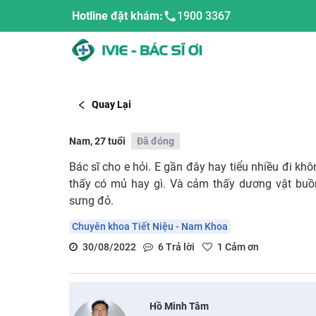
Hotline đặt khám:
1900 3367
Quay Lại
Nam, 27 tuổi
Đã đóng
Bác sĩ cho e hỏi. E gần đây hay tiểu nhiều đi kh
thấy có mủ hay gì. Và cảm thấy dương vật buồ
sưng đỏ.
Chuyên khoa Tiết Niệu - Nam Khoa
30/08/2022
6
Trả lời
1
Cảm ơn
Hồ Minh Tâm