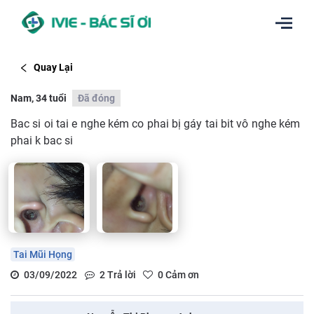
Quay Lại
Nam, 34 tuổi
Đã đóng
Bac si oi tai e nghe kém co phai bị gáy tai bit vô nghe kém
phai k bac si
Tai Mũi Họng
03/09/2022
2
Trả lời
0
Cảm ơn