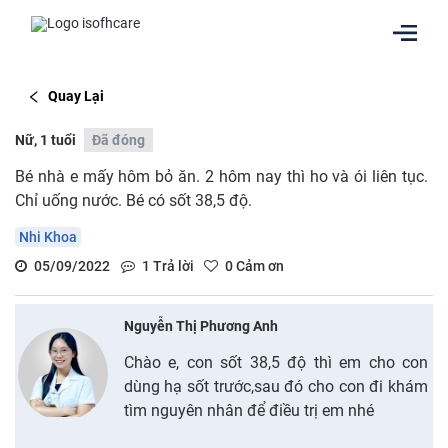
Quay Lại
Nữ, 1 tuổi
Đã đóng
Bé nhà e mấy hôm bỏ ăn. 2 hôm nay thì ho và ói liên tục.
Chỉ uống nước. Bé có sốt 38,5 độ.
Nhi Khoa
05/09/2022
1
Trả lời
0
Cảm ơn
Nguyễn Thị Phương Anh
Chào e, con sốt 38,5 độ thì em cho con
dùng hạ sốt trước,sau đó cho con đi khám
tìm nguyên nhân để điều trị em nhé