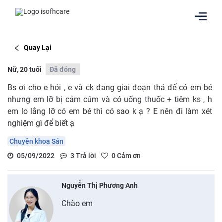
Quay Lại
Nữ, 20 tuổi
Đã đóng
Bs ơi cho e hỏi , e và ck đang giai đoạn thả để có em bé
nhưng em lỡ bị cảm cúm và có uống thuốc + tiêm ks , h
em lo lắng lỡ có em bé thì có sao k ạ ? E nên đi làm xét
nghiệm gì để biết ạ
Chuyên khoa Sản
05/09/2022
3
Trả lời
0
Cảm ơn
Nguyễn Thị Phương Anh
Chào em