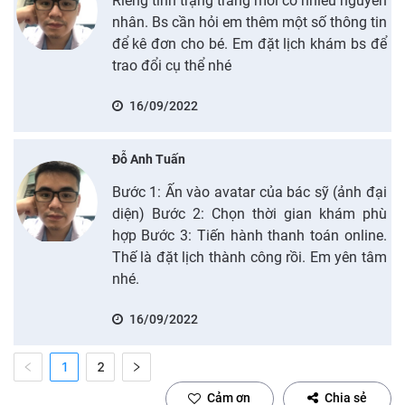
Riêng tình trạng trắng môi có nhiều nguyên
nhân. Bs cần hỏi em thêm một số thông tin
để kê đơn cho bé. Em đặt lịch khám bs để
trao đổi cụ thể nhé
16/09/2022
Đỗ Anh Tuấn
Bước 1: Ấn vào avatar của bác sỹ (ảnh đại
diện) Bước 2: Chọn thời gian khám phù
hợp Bước 3: Tiến hành thanh toán online.
Thế là đặt lịch thành công rồi. Em yên tâm
nhé.
16/09/2022
1
2
Cảm ơn
Chia sẻ