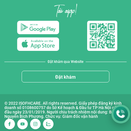
Đặt khám qua Website
Đặt khám
© 2022 ISOFHCARE. All rights reserved. Giấy phép đăng ký kinh
doanh số 0108600757 do Sở Kế hoạch & Đầu tư TP Hà Nội cấp lần
đầu ngày 23/01/2019. Người chịu trách nhiệm nội dung: Bà
Nguyễn Bích Phượng. Chức vụ: Giám đốc vận hành