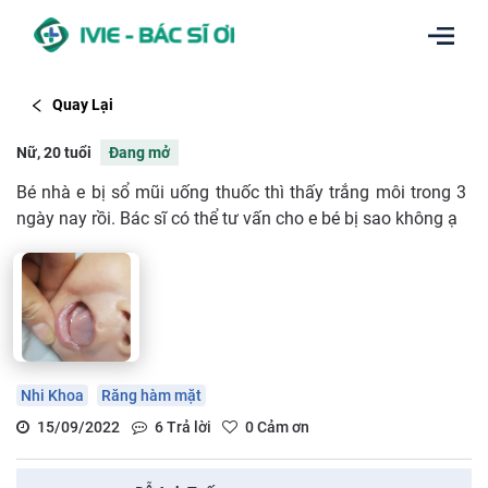
Quay Lại
Nữ, 20 tuổi
Đang mở
Bé nhà e bị sổ mũi uống thuốc thì thấy trắng môi trong 3
ngày nay rồi. Bác sĩ có thể tư vấn cho e bé bị sao không ạ
Nhi Khoa
Răng hàm mặt
15/09/2022
6
Trả lời
0
Cảm ơn