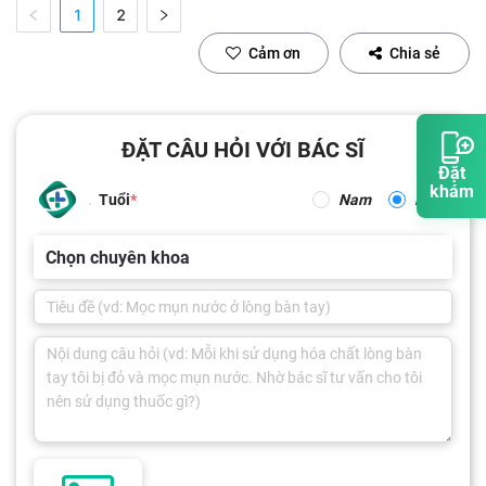
1
2
Cảm ơn
Chia sẻ
ĐẶT CÂU HỎI VỚI BÁC SĨ
Đặt
khám
Tuổi
Nam
Nữ
Chọn chuyên khoa