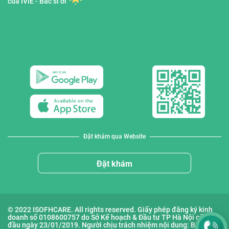
của IVIE - Bác sĩ ơi
Đặt khám qua Website
Đặt khám
© 2022 ISOFHCARE. All rights reserved. Giấy phép đăng ký kinh
doanh số 0108600757 do Sở Kế hoạch & Đầu tư TP Hà Nội cấp lần
đầu ngày 23/01/2019. Người chịu trách nhiệm nội dung: Bà