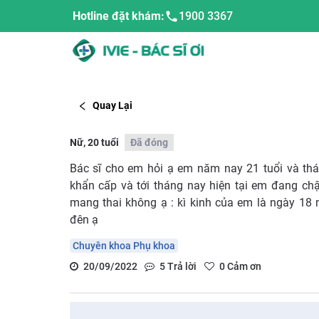
Hotline đặt khám:
1900 3367
Quay Lại
Nữ, 20 tuổi
Đã đóng
Bác sĩ cho em hỏi ạ em năm nay 21 tuổi và thá
khẩn cấp và tới tháng nay hiện tại em đang c
mang thai không ạ : kì kinh của em là ngày 18
đên ạ
Chuyên khoa Phụ khoa
20/09/2022
5
Trả lời
0
Cảm ơn