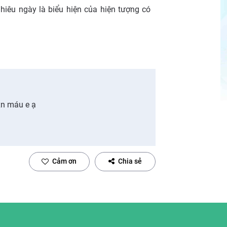
hiêu ngày là biểu hiện của hiện tượng có
 xn máu e ạ
Cảm ơn
Chia sẻ