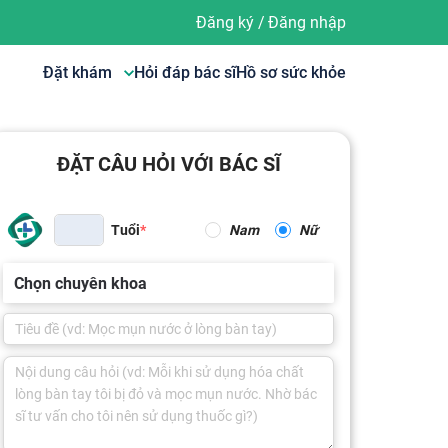
Đăng ký
/
Đăng nhập
Đặt khám
Hỏi đáp bác sĩ
Hồ sơ sức khỏe
ĐẶT CÂU HỎI VỚI BÁC SĨ
Tuổi
Nam
Nữ
Chọn chuyên khoa