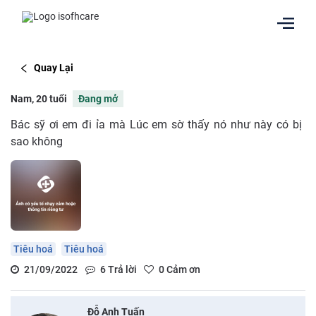
Quay Lại
Nam, 20 tuổi
Đang mở
Bác sỹ ơi em đi ỉa mà Lúc em sờ thấy nó như này có bị
sao không
Tiêu hoá
Tiêu hoá
21/09/2022
6
Trả lời
0
Cảm ơn
Đỗ Anh Tuấn