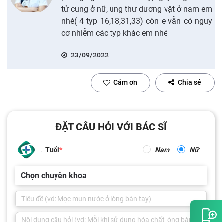
tử cung ở nữ, ung thư dương vật ở nam em
nhé( 4 typ 16,18,31,33) còn e vẫn có nguy
cơ nhiễm các typ khác em nhé
23/09/2022
Cảm ơn
Chia sẻ
ĐẶT CÂU HỎI VỚI BÁC SĨ
Tuổi
Nam
Nữ
Chọn chuyên khoa