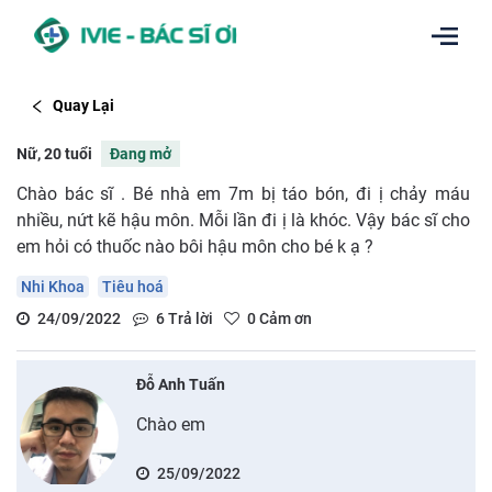
Quay Lại
Nữ, 20 tuổi
Đang mở
Chào bác sĩ . Bé nhà em 7m bị táo bón, đi ị chảy máu
nhiều, nứt kẽ hậu môn. Mỗi lần đi ị là khóc. Vậy bác sĩ cho
em hỏi có thuốc nào bôi hậu môn cho bé k ạ ?
Nhi Khoa
Tiêu hoá
24/09/2022
6
Trả lời
0
Cảm ơn
Đỗ Anh Tuấn
Chào em
25/09/2022