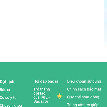
Đặt lịch
Hỏi đáp bác sĩ
Điều khoản sử dụng
Trở thành
Chính sách bảo mật
Bác sĩ
đối tác
Quy chế hoạt động
của IVIE -
Cơ sở y tế
Bác sĩ ơi
Trung tâm trợ giúp
Chuyên khoa