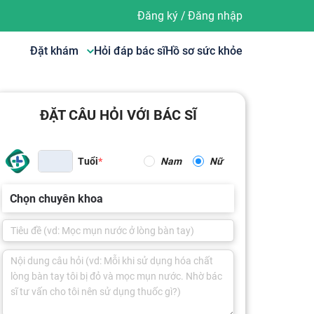
Đăng ký
/
Đăng nhập
Đặt khám
Hỏi đáp bác sĩ
Hồ sơ sức khỏe
ĐẶT CÂU HỎI VỚI BÁC SĨ
Tuổi
Nam
Nữ
Chọn chuyên khoa