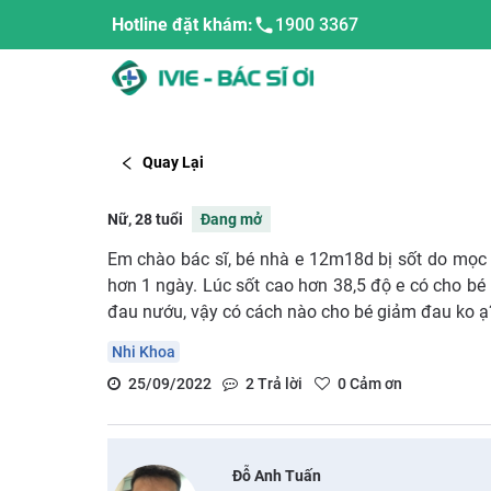
Hotline đặt khám:
1900 3367
Quay Lại
Nữ, 28 tuổi
Đang mở
Em chào bác sĩ, bé nhà e 12m18d bị sốt do mọc
hơn 1 ngày. Lúc sốt cao hơn 38,5 độ e có cho bé 
đau nướu, vậy có cách nào cho bé giảm đau ko ạ
Nhi Khoa
25/09/2022
2
Trả lời
0
Cảm ơn
Đỗ Anh Tuấn