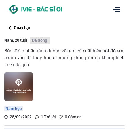
Quay Lại
Nam, 20 tuổi
Đã đóng
Bác sĩ ở ở phần rãnh dương vật em có xuất hiện nốt đỏ em
chạm vào thì thấy hơi rát nhưng không đau ạ không biết
là em bị gì ạ
Nam học
25/09/2022
1
Trả lời
0
Cảm ơn