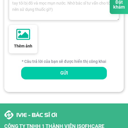
Đặt
khám
Thêm ảnh
* Câu trả lời của bạn sẽ được hiển thị công khai
GỬI
CÔNG TY TNHH 1 THÀNH VIÊN ISOFHCARE