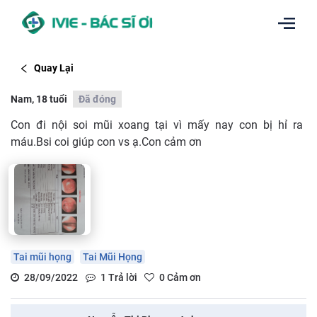
Quay Lại
Nam, 18 tuổi
Đã đóng
Con đi nội soi mũi xoang tại vì mấy nay con bị hỉ ra
máu.Bsi coi giúp con vs ạ.Con cảm ơn
Tai mũi họng
Tai Mũi Họng
28/09/2022
1
Trả lời
0
Cảm ơn