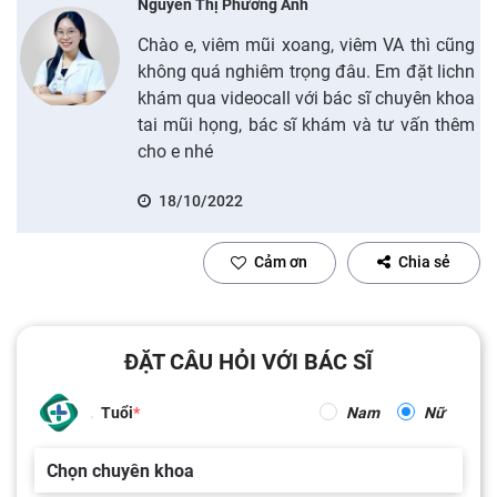
Nguyễn Thị Phương Anh
Chào e, viêm mũi xoang, viêm VA thì cũng
không quá nghiêm trọng đâu. Em đặt lichn
khám qua videocall với bác sĩ chuyên khoa
tai mũi họng, bác sĩ khám và tư vấn thêm
cho e nhé
18/10/2022
Cảm ơn
Chia sẻ
ĐẶT CÂU HỎI VỚI BÁC SĨ
Tuổi
Nam
Nữ
Chọn chuyên khoa