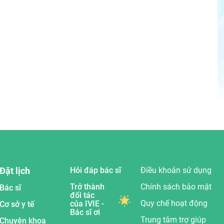
Đặt lịch
Hỏi đáp bác sĩ
Điều khoản sử dụng
Trở thành
Chính sách bảo mật
Bác sĩ
đối tác
Quy chế hoạt động
của IVIE -
Cơ sở y tế
Bác sĩ ơi
Trung tâm trợ giúp
Chuyên khoa