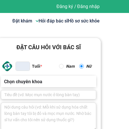
Đăng ký
/
Đăng nhập
Đặt khám
Hỏi đáp bác sĩ
Hồ sơ sức khỏe
ĐẶT CÂU HỎI VỚI BÁC SĨ
Tuổi
Nam
Nữ
Chọn chuyên khoa