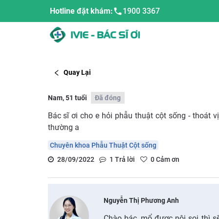
Hotline đặt khám:
1900 3367
Quay Lại
Nam, 51 tuổi
Đã đóng
Bác sĩ ơi cho e hỏi phẫu thuật cột sống - thoát 
thường a
Chuyên khoa Phẫu Thuật Cột sống
28/09/2022
1
Trả lời
0
Cảm ơn
Nguyễn Thị Phương Anh
Chào bác, mổ được nội soi thì sẽ