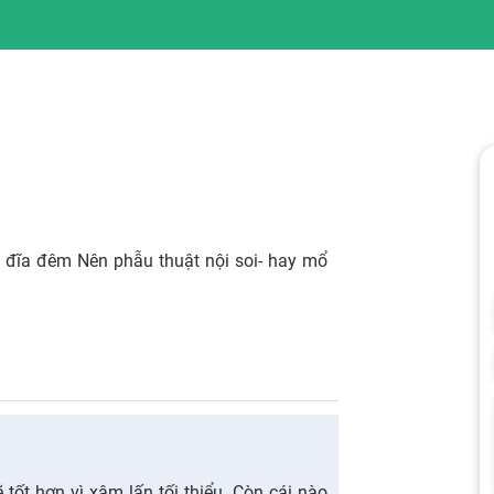
vị đĩa đêm Nên phẫu thuật nội soi- hay mổ
 tốt hơn vì xâm lấn tối thiểu. Còn cái nào