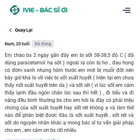
Quay Lại
Nam, 20 tuổi
Đã đóng
Em chào bs 2 ngày gần đây em bị sốt 38-38,5 độ C ( đã
dùng paracetamol hạ sốt ) ngoài ra còn bị ho , đau họng
có đờm xanh nhưng hôm trước em mới bị muỗi đốt nên
bây giờ khá lo về việc bị sốt xuất huyết ( hiện tại em chưa
thấy nốt xuất huyết trên da ) và sốt rét ( vì lúc sốt em cảm
thấy lạnh đầu ngón chân lúc sau thì hết ) , đi tiểu và đi
nặng đều bình thường bs cho em hỏi là đây có phải triệu
chứng của sốt xuất huyết hay sốt rét không ạ và làm thế
nào để phân biệt được đâu là sốt xuất huyết , sốt rét và
sốt do nguyên nhân khác ạ mong bác sĩ tư vấn giải pháp
cho em , em cảm ơn bs rất nhiều