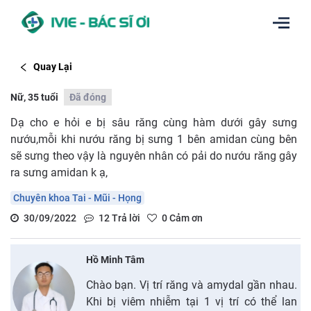
Quay Lại
Nữ, 35 tuổi
Đã đóng
Dạ cho e hỏi e bị sâu răng cùng hàm dưới gây sưng
nướu,mỗi khi nướu răng bị sưng 1 bên amidan cùng bên
sẽ sưng theo vậy là nguyên nhân có pải do nướu răng gây
ra sưng amidan k ạ,
Chuyên khoa Tai - Mũi - Họng
30/09/2022
12
Trả lời
0
Cảm ơn
Hồ Minh Tâm
Chào bạn. Vị trí răng và amydal gần nhau.
Khi bị viêm nhiễm tại 1 vị trí có thể lan