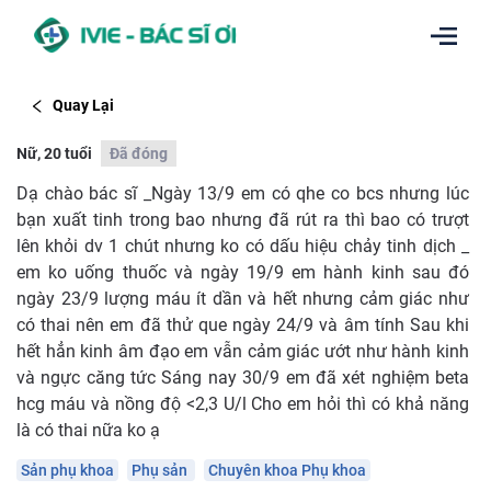
Quay Lại
Nữ, 20 tuổi
Đã đóng
Dạ chào bác sĩ _Ngày 13/9 em có qhe co bcs nhưng lúc
bạn xuất tinh trong bao nhưng đã rút ra thì bao có trượt
lên khỏi dv 1 chút nhưng ko có dấu hiệu chảy tinh dịch _
em ko uống thuốc và ngày 19/9 em hành kinh sau đó
ngày 23/9 lượng máu ít dần và hết nhưng cảm giác như
có thai nên em đã thử que ngày 24/9 và âm tính Sau khi
hết hẳn kinh âm đạo em vẫn cảm giác ướt như hành kinh
và ngực căng tức Sáng nay 30/9 em đã xét nghiệm beta
hcg máu và nồng độ <2,3 U/l Cho em hỏi thì có khả năng
là có thai nữa ko ạ
Sản phụ khoa
Phụ sản
Chuyên khoa Phụ khoa