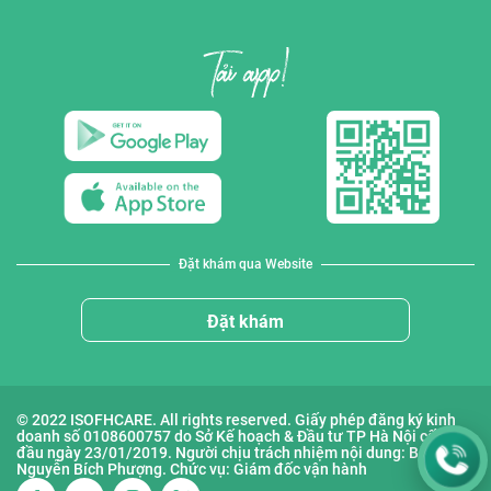
Đặt khám qua Website
Đặt khám
© 2022 ISOFHCARE. All rights reserved. Giấy phép đăng ký kinh
doanh số 0108600757 do Sở Kế hoạch & Đầu tư TP Hà Nội cấp lần
đầu ngày 23/01/2019. Người chịu trách nhiệm nội dung: Bà
Nguyễn Bích Phượng. Chức vụ: Giám đốc vận hành