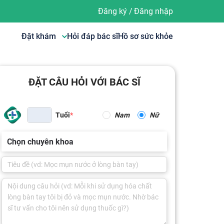
Đăng ký
/
Đăng nhập
Đặt khám
Hỏi đáp bác sĩ
Hồ sơ sức khỏe
ĐẶT CÂU HỎI VỚI BÁC SĨ
Tuổi
Nam
Nữ
Chọn chuyên khoa