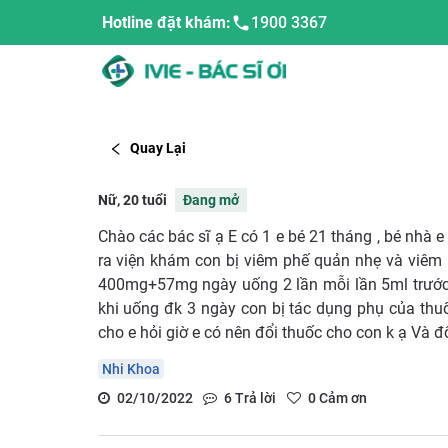
Hotline đặt khám:
1900 3367
Quay Lại
Nữ, 20 tuổi
Đang mở
Chào các bác sĩ ạ E có 1 e bé 21 tháng , bé nhà 
ra viện khám con bị viêm phế quản nhẹ và viêm
400mg+57mg ngày uống 2 lần mỗi lần 5ml trước
khi uống đk 3 ngày con bị tác dụng phụ của thuố
cho e hỏi giờ e có nên đổi thuốc cho con k ạ Và đ
Nhi Khoa
02/10/2022
6
Trả lời
0
Cảm ơn