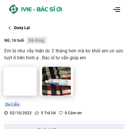
Quay Lại
Nữ, 16 tuổi
Đã đóng
Em bị như vầy hiện dc 2 tháng hơn mà ko khỏi em có sức
tuýt ở trên hình ạ . Bác sĩ tư vấn giúp em
Da Liễu
02/10/2022
5
Trả lời
0
Cảm ơn