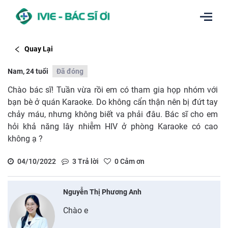
Quay Lại
Nam, 24 tuổi
Đã đóng
Chào bác sĩ! Tuần vừa rồi em có tham gia họp nhóm với
bạn bè ở quán Karaoke. Do không cẩn thận nên bị đứt tay
chảy máu, nhưng không biết va phải đâu. Bác sĩ cho em
hỏi khả năng lây nhiễm HIV ở phòng Karaoke có cao
không ạ ?
04/10/2022
3
Trả lời
0
Cảm ơn
Nguyễn Thị Phương Anh
Chào e