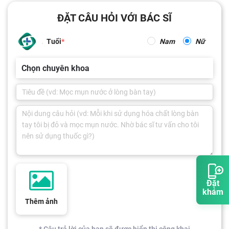
ĐẶT CÂU HỎI VỚI BÁC SĨ
Tuổi
Nam
Nữ
Chọn chuyên khoa
Đặt
khám
Thêm ảnh
* Câu trả lời của bạn sẽ được hiển thị công khai