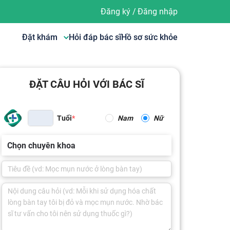
Đăng ký
/
Đăng nhập
Đặt khám
Hỏi đáp bác sĩ
Hồ sơ sức khỏe
ĐẶT CÂU HỎI VỚI BÁC SĨ
Tuổi
Nam
Nữ
Chọn chuyên khoa