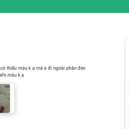
 có thiếu máu k ạ mà e đi ngoài phân đen
eefn máu k ạ