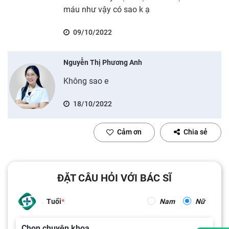
máu như vậy có sao k ạ
09/10/2022
Nguyễn Thị Phương Anh
Không sao e
18/10/2022
Cảm ơn
Chia sẻ
ĐẶT CÂU HỎI VỚI BÁC SĨ
Tuổi
Nam
Nữ
Chọn chuyên khoa