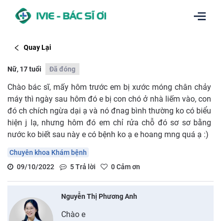
Quay Lại
Nữ, 17 tuổi
Đã đóng
Chào bác sĩ, mấy hôm trước em bị xước móng chân chảy
máy thì ngày sau hôm đó e bị con chó ở nhà liếm vào, con
đó ch chích ngừa dại ạ và nó đnag bình thường ko có biểu
hiện j lạ, nhưng hôm đó em chỉ rửa chỗ đó sơ sơ bằng
nước ko biết sau này e có bệnh ko ạ e hoang mng quá ạ :)
Chuyên khoa Khám bệnh
09/10/2022
5
Trả lời
0
Cảm ơn
Nguyễn Thị Phương Anh
Chào e