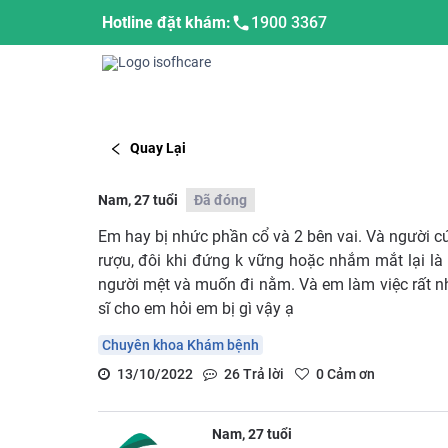
Hotline đặt khám:
1900 3367
Quay Lại
Nam, 27 tuổi
Đã đóng
Em hay bị nhức phần cổ và 2 bên vai. Và người c
rượu, đôi khi đứng k vững hoặc nhắm mắt lại l
người mệt và muốn đi nằm. Và em làm việc rất nh
sĩ cho em hỏi em bị gì vậy ạ
Chuyên khoa Khám bệnh
13/10/2022
26
Trả lời
0
Cảm ơn
Nam, 27 tuổi