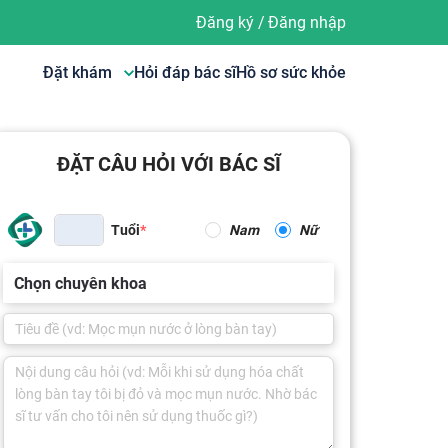
Đăng ký
/
Đăng nhập
Đặt khám
Hỏi đáp bác sĩ
Hồ sơ sức khỏe
ĐẶT CÂU HỎI VỚI BÁC SĨ
Tuổi
Nam
Nữ
Chọn chuyên khoa