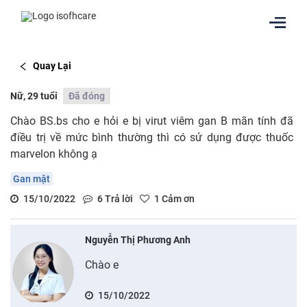
Quay Lại
Nữ, 29 tuổi
Đã đóng
Chào BS.bs cho e hỏi e bị virut viêm gan B mãn tính đã
điều trị về mức bình thường thì có sử dụng được thuốc
marvelon không ạ
Gan mật
15/10/2022
6
Trả lời
1
Cảm ơn
Nguyễn Thị Phương Anh
Chào e
15/10/2022