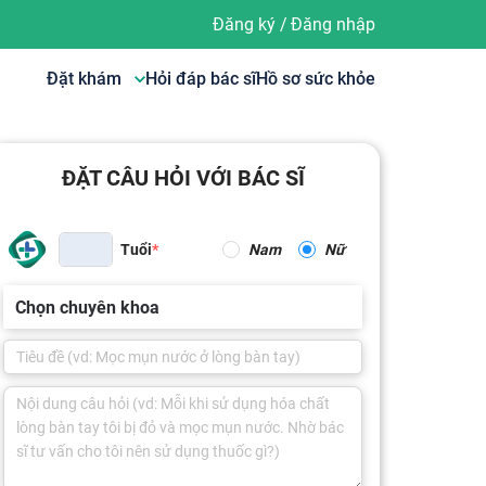
Đăng ký
/
Đăng nhập
Đặt khám
Hỏi đáp bác sĩ
Hồ sơ sức khỏe
ĐẶT CÂU HỎI VỚI BÁC SĨ
Tuổi
Nam
Nữ
Chọn chuyên khoa